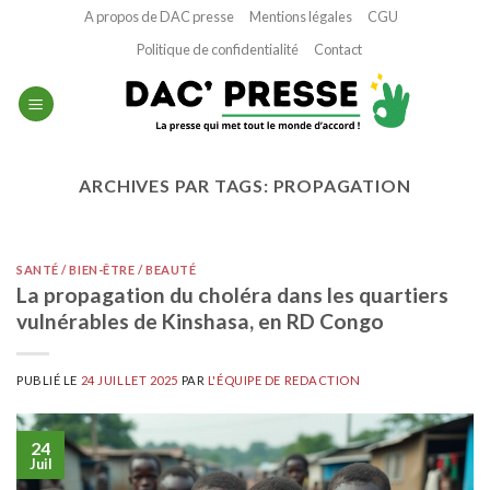
Passer
A propos de DAC presse
Mentions légales
CGU
au
Politique de confidentialité
Contact
contenu
ARCHIVES PAR TAGS:
PROPAGATION
SANTÉ / BIEN-ÊTRE / BEAUTÉ
La propagation du choléra dans les quartiers
vulnérables de Kinshasa, en RD Congo
PUBLIÉ LE
24 JUILLET 2025
PAR
L'ÉQUIPE DE REDACTION
24
Juil