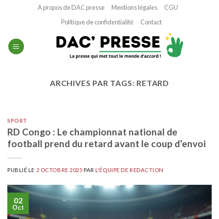
Passer
A propos de DAC presse
Mentions légales
CGU
au
Politique de confidentialité
Contact
contenu
ARCHIVES PAR TAGS:
RETARD
SPORT
RD Congo : Le championnat national de
football prend du retard avant le coup d’envoi
PUBLIÉ LE
2 OCTOBRE 2025
PAR
L'ÉQUIPE DE REDACTION
02
Oct