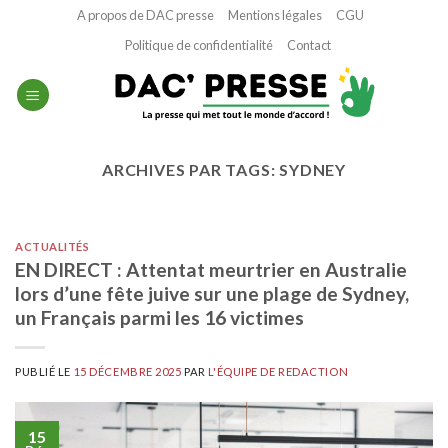
Passer
A propos de DAC presse
Mentions légales
CGU
au
Politique de confidentialité
Contact
contenu
ARCHIVES PAR TAGS:
SYDNEY
ACTUALITÉS
EN DIRECT : Attentat meurtrier en Australie
lors d’une fête juive sur une plage de Sydney,
un Français parmi les 16 victimes
PUBLIÉ LE
15 DÉCEMBRE 2025
PAR
L'ÉQUIPE DE REDACTION
15