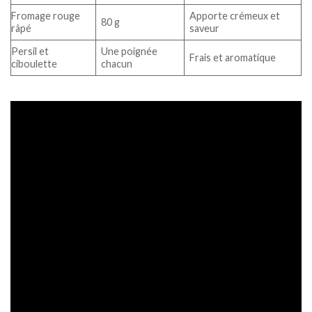
Fromage rouge
Apporte crémeux et
80 g
râpé
saveur
Persil et
Une poignée
Frais et aromatique
ciboulette
chacun