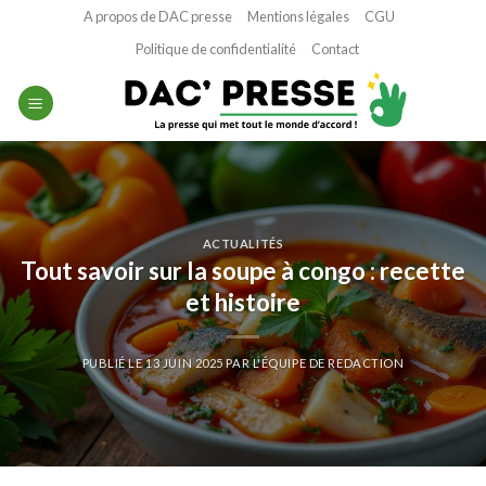
Passer
A propos de DAC presse
Mentions légales
CGU
au
Politique de confidentialité
Contact
contenu
ACTUALITÉS
Tout savoir sur la soupe à congo : recette
et histoire
PUBLIÉ LE
13 JUIN 2025
PAR
L'ÉQUIPE DE REDACTION