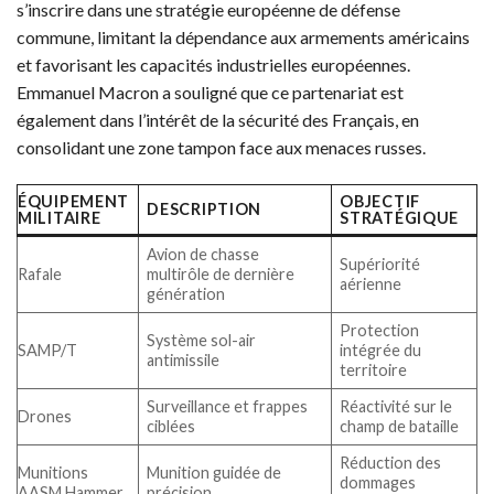
s’inscrire dans une stratégie européenne de défense
commune, limitant la dépendance aux armements américains
et favorisant les capacités industrielles européennes.
Emmanuel Macron a souligné que ce partenariat est
également dans l’intérêt de la sécurité des Français, en
consolidant une zone tampon face aux menaces russes.
ÉQUIPEMENT
OBJECTIF
DESCRIPTION
MILITAIRE
STRATÉGIQUE
Avion de chasse
Supériorité
Rafale
multirôle de dernière
aérienne
génération
Protection
Système sol-air
SAMP/T
intégrée du
antimissile
territoire
Surveillance et frappes
Réactivité sur le
Drones
ciblées
champ de bataille
Réduction des
Munitions
Munition guidée de
dommages
AASM Hammer
précision