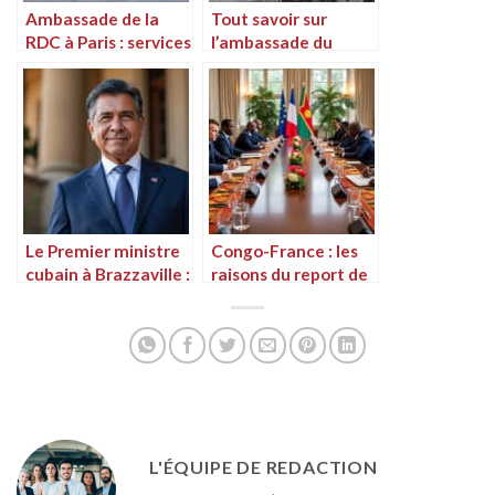
Ambassade de la
Tout savoir sur
RDC à Paris : services
l’ambassade du
et informations
Congo Brazzaville à
essentielles
Paris
Le Premier ministre
Congo-France : les
cubain à Brazzaville :
raisons du report de
une visite pour
la visite de Denis
raviver les liens
Sassou Nguesso à
entre le Congo-B et
Paris
Cuba
L'ÉQUIPE DE REDACTION