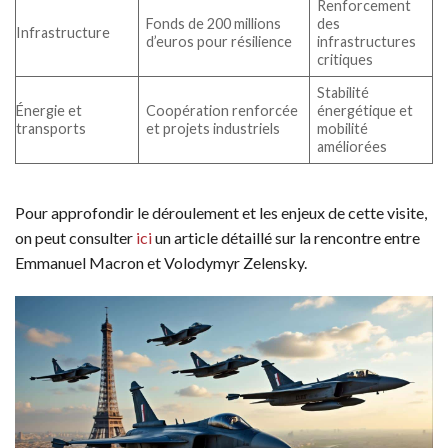
Renforcement
Fonds de 200 millions
des
Infrastructure
d’euros pour résilience
infrastructures
critiques
Stabilité
Énergie et
Coopération renforcée
énergétique et
transports
et projets industriels
mobilité
améliorées
Pour approfondir le déroulement et les enjeux de cette visite,
on peut consulter
ici
un article détaillé sur la rencontre entre
Emmanuel Macron et Volodymyr Zelensky.