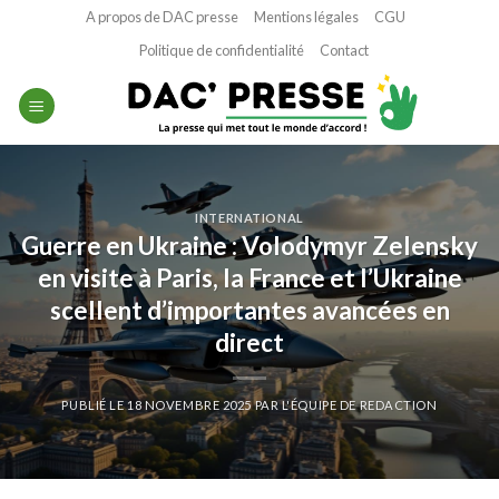
Passer
A propos de DAC presse
Mentions légales
CGU
au
Politique de confidentialité
Contact
contenu
INTERNATIONAL
Guerre en Ukraine : Volodymyr Zelensky
en visite à Paris, la France et l’Ukraine
scellent d’importantes avancées en
direct
PUBLIÉ LE
18 NOVEMBRE 2025
PAR
L'ÉQUIPE DE REDACTION