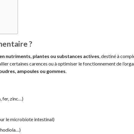
entaire ?
en nutriments, plantes ou substances actives
, destiné à compl
pallier certaines carences ou à optimiser le fonctionnement de l’org
poudres, ampoules ou gommes
.
 fer, zinc…)
 le microbiote intestinal)
rhodiola…)