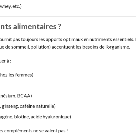
whey, etc.)
ts alimentaires ?
urnit pas toujours les apports optimaux en nutriments essentiels.
que de sommeil, pollution) accentuent les besoins de l’organisme.
er à :
r chez les femmes)
gnésium, BCAA)
ginseng, caféine naturelle)
agène, biotine, acide hyaluronique)
les compléments ne se valent pas !