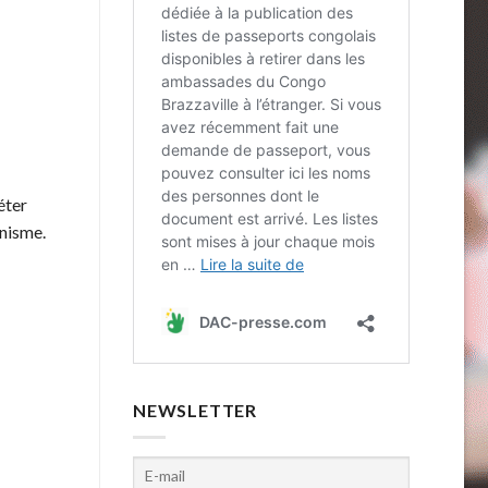
éter
anisme.
NEWSLETTER