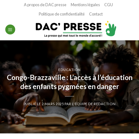
Passer
A propos de DAC presse
Mentions légales
CGU
au
Politique de confidentialité
Contact
contenu
EDUCATION
Congo-Brazzaville : L’accès à l’éducation
des enfants pygmées en danger
PUBLIÉ LE
2 MARS 2025
PAR
L'ÉQUIPE DE REDACTION