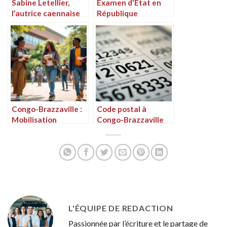
Sabine Letellier,
Examen d’État en
l’autrice caennaise
République
d’origine congolaise,
Démocratique du
nous offre un récit
Congo : une
poignant sur le
vigilance accrue
thème de
pour garantir
l’éducation
l’intégrité des
épreuves
Congo-Brazzaville :
Code postal à
Mobilisation
Congo-Brazzaville
étudiante face à la
pour les envois
hausse des frais de
Western Union
scolarité
L'ÉQUIPE DE REDACTION
Passionnée par l’écriture et le partage de