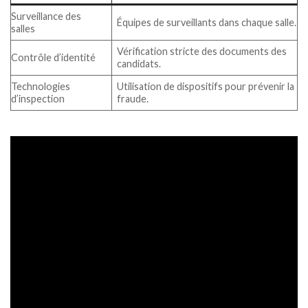
Surveillance des
Équipes de surveillants dans chaque salle.
salles
Vérification stricte des documents des
Contrôle d’identité
candidats.
Technologies
Utilisation de dispositifs pour prévenir la
d’inspection
fraude.