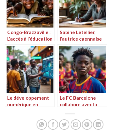
Congo-Brazzaville :
Sabine Letellier,
L’accès à l’éducation
l’autrice caennaise
des enfants
d’origine congolaise,
pygmées en danger
nous offre un récit
poignant sur le
thème de
l’éducation
Le développement
Le FC Barcelone
numérique en
collabore avec la
République
République
Démocratique du
Démocratique du
Congo
Congo pour
favoriser la culture
et l’innovation dans