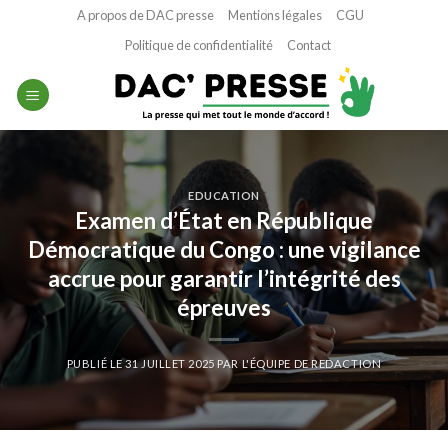
Passer
A propos de DAC presse
Mentions légales
CGU
au
Politique de confidentialité
Contact
contenu
EDUCATION
Examen d’État en République
Démocratique du Congo : une vigilance
accrue pour garantir l’intégrité des
épreuves
PUBLIÉ LE
31 JUILLET 2025
PAR
L'ÉQUIPE DE REDACTION