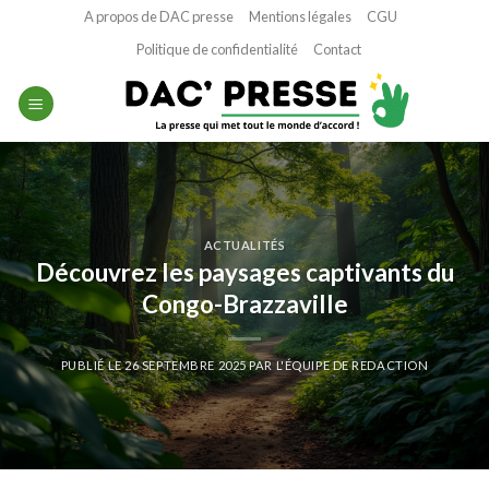
Passer
A propos de DAC presse
Mentions légales
CGU
au
Politique de confidentialité
Contact
contenu
ACTUALITÉS
Découvrez les paysages captivants du
Congo-Brazzaville
PUBLIÉ LE
26 SEPTEMBRE 2025
PAR
L'ÉQUIPE DE REDACTION