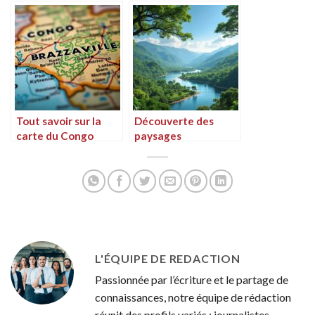
tourisme au Congo-
du Congo
Brazzaville
Tout savoir sur la
Découverte des
carte du Congo
paysages
Brazzaville
enchanteurs du
Congo
L'ÉQUIPE DE REDACTION
Passionnée par l’écriture et le partage de
connaissances, notre équipe de rédaction
réunit des profils variés : journalistes,