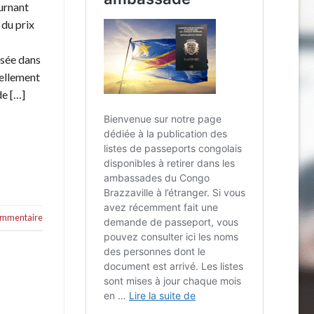
ournant
 du prix
rsée dans
uellement
de […]
commentaire