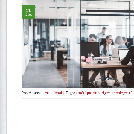
11
Déc
Posté dans
International
|
Tags :
amérique du sud
,
cérémonie
,
extrê