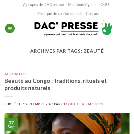
Passer
A propos de DAC presse
Mentions légales
CGU
au
Politique de confidentialité
Contact
contenu
ARCHIVES PAR TAGS:
BEAUTÉ
ACTUALITÉS
Beauté au Congo : traditions, rituels et
produits naturels
PUBLIÉ LE
7 SEPTEMBRE 2025
PAR
L'ÉQUIPE DE REDACTION
07
Sep