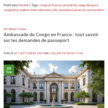
Posté dans
Société
|
Tags :
congo en france
,
consulat du congo
,
diaspora
congolaise
,
relations internationales
,
rôle consulaire
Laissez un commentaire
INTERNATIONAL
Ambassade du Congo en France : tout savoir
sur les demandes de passeport
PUBLIÉ LE
9 SEPTEMBRE 2025
PAR
L'ÉQUIPE DE REDACTION
09
Sep