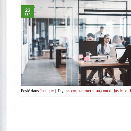
23
Jan
Posté dans
Politique
|
Tags :
accord ue-mercosur
,
cour de justice de 