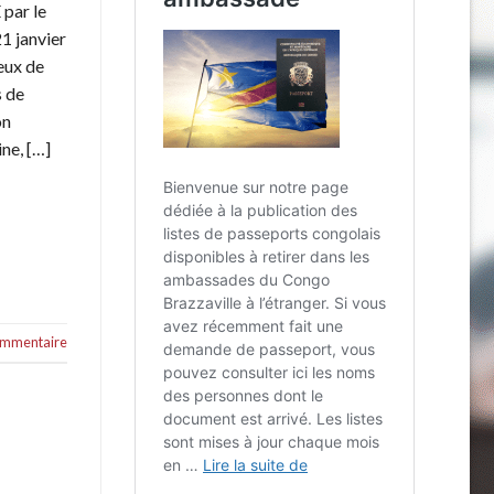
 par le
1 janvier
eux de
s de
on
ne, […]
commentaire