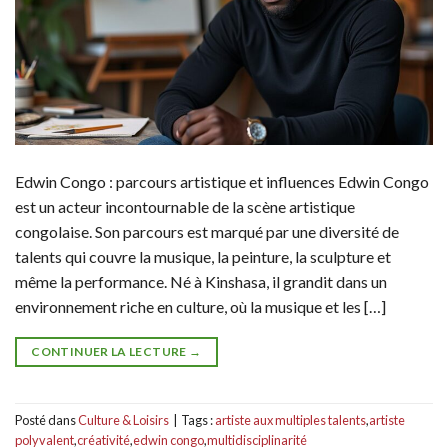
Edwin Congo : parcours artistique et influences Edwin Congo
est un acteur incontournable de la scène artistique
congolaise. Son parcours est marqué par une diversité de
talents qui couvre la musique, la peinture, la sculpture et
même la performance. Né à Kinshasa, il grandit dans un
environnement riche en culture, où la musique et les […]
CONTINUER LA LECTURE
→
Posté dans
Culture & Loisirs
|
Tags :
artiste aux multiples talents
,
artiste
polyvalent
,
créativité
,
edwin congo
,
multidisciplinarité