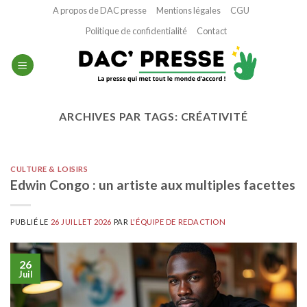
Passer
A propos de DAC presse
Mentions légales
CGU
au
Politique de confidentialité
Contact
contenu
ARCHIVES PAR TAGS:
CRÉATIVITÉ
CULTURE & LOISIRS
Edwin Congo : un artiste aux multiples facettes
PUBLIÉ LE
26 JUILLET 2026
PAR
L'ÉQUIPE DE REDACTION
26
Juil