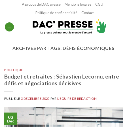
Passer
A propos de DAC presse
Mentions légales
CGU
au
Politique de confidentialité
Contact
contenu
ARCHIVES PAR TAGS:
DÉFIS ÉCONOMIQUES
POLITIQUE
Budget et retraites : Sébastien Lecornu, entre
défis et négociations décisives
PUBLIÉ LE
3 DÉCEMBRE 2025
PAR
L'ÉQUIPE DE REDACTION
03
Déc