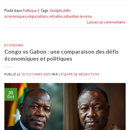
Posté dans
Politique
|
Tags :
budget
,
défis
économiques
,
négociations
,
retraites
,
sébastien lecornu
Laissez un commentaire
ECONOMIE
Congo vs Gabon : une comparaison des défis
économiques et politiques
PUBLIÉ LE
31 OCTOBRE 2025
PAR
L'ÉQUIPE DE REDACTION
31
Oct