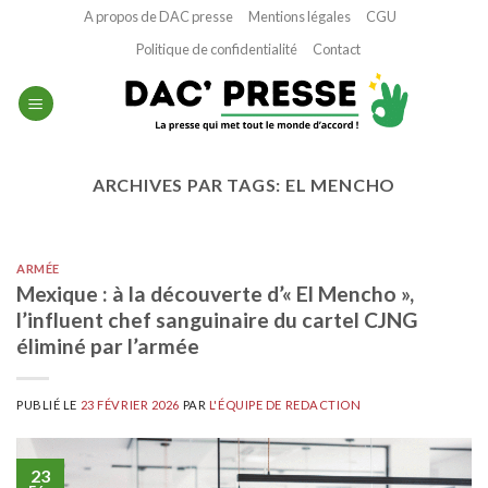
Passer
A propos de DAC presse
Mentions légales
CGU
au
Politique de confidentialité
Contact
contenu
ARCHIVES PAR TAGS:
EL MENCHO
ARMÉE
Mexique : à la découverte d’« El Mencho »,
l’influent chef sanguinaire du cartel CJNG
éliminé par l’armée
PUBLIÉ LE
23 FÉVRIER 2026
PAR
L'ÉQUIPE DE REDACTION
23