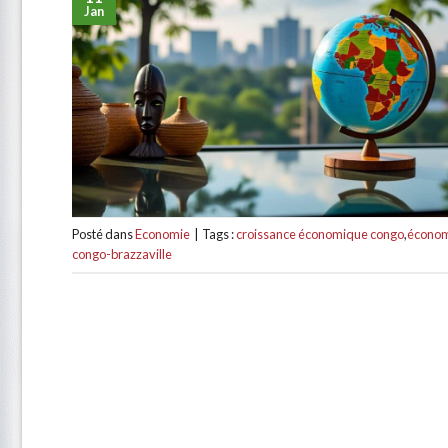
Jan
Posté dans
Economie
|
Tags :
croissance économique congo
,
économ
congo-brazzaville