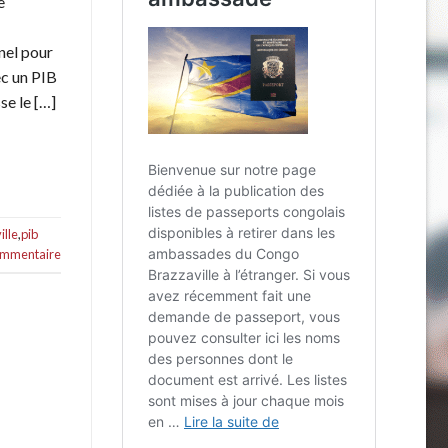
e
nel pour
ec un PIB
se le […]
lle
,
pib
commentaire