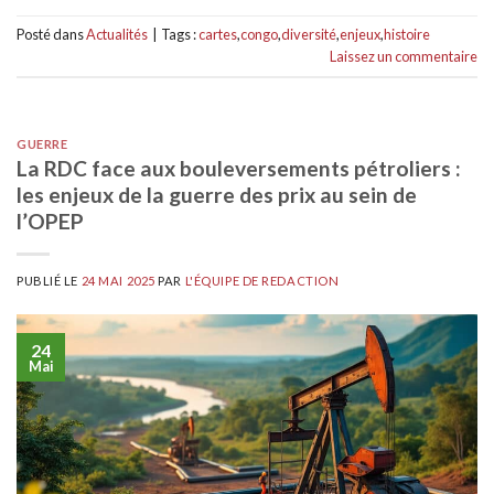
Posté dans
Actualités
|
Tags :
cartes
,
congo
,
diversité
,
enjeux
,
histoire
Laissez un commentaire
GUERRE
La RDC face aux bouleversements pétroliers :
les enjeux de la guerre des prix au sein de
l’OPEP
PUBLIÉ LE
24 MAI 2025
PAR
L'ÉQUIPE DE REDACTION
24
Mai