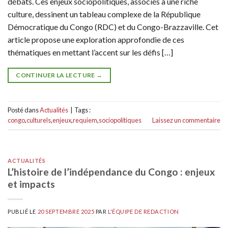
débats. Ces enjeux sociopolitiques, associés à une riche
culture, dessinent un tableau complexe de la République
Démocratique du Congo (RDC) et du Congo-Brazzaville. Cet
article propose une exploration approfondie de ces
thématiques en mettant l’accent sur les défis […]
CONTINUER LA LECTURE
→
Posté dans
Actualités
|
Tags :
congo
,
culturels
,
enjeux
,
requiem
,
sociopolitiques
Laissez un commentaire
ACTUALITÉS
L’histoire de l’indépendance du Congo : enjeux
et impacts
PUBLIÉ LE
20 SEPTEMBRE 2025
PAR
L'ÉQUIPE DE REDACTION