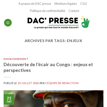
Passer
A propos de DAC presse
Mentions légales
CGU
au
Politique de confidentialité
Contact
contenu
ARCHIVES PAR TAGS:
ENJEUX
ENVIRONNEMENT
Découverte de l’écair au Congo : enjeux et
perspectives
PUBLIÉ LE
23 JUILLET 2026
PAR
L'ÉQUIPE DE REDACTION
23
Juil