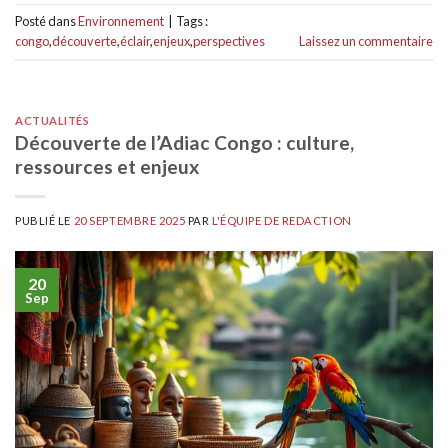
Posté dans
Environnement
|
Tags :
congo
,
découverte
,
éclair
,
enjeux
,
perspectives
Laissez un commentaire
ACTUALITÉS
Découverte de l’Adiac Congo : culture,
ressources et enjeux
PUBLIÉ LE
20 SEPTEMBRE 2025
PAR
L'ÉQUIPE DE REDACTION
20
Sep