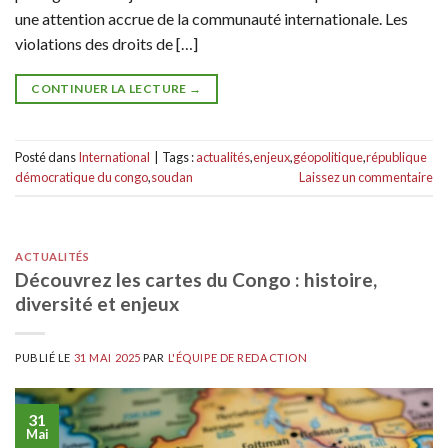
une attention accrue de la communauté internationale. Les
violations des droits de […]
CONTINUER LA LECTURE
→
Posté dans
International
|
Tags :
actualités
,
enjeux
,
géopolitique
,
république
démocratique du congo
,
soudan
Laissez un commentaire
ACTUALITÉS
Découvrez les cartes du Congo : histoire,
diversité et enjeux
PUBLIÉ LE
31 MAI 2025
PAR
L'ÉQUIPE DE REDACTION
31
Mai