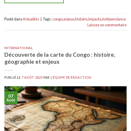
Posté dans
Actualités
|
Tags :
congo
,
enjeux
,
histoire
,
impacts
,
indépendance
Laissez un commentaire
INTERNATIONAL
Découverte de la carte du Congo : histoire,
géographie et enjeux
PUBLIÉ LE
7 AOÛT 2025
PAR
L'ÉQUIPE DE REDACTION
07
Août