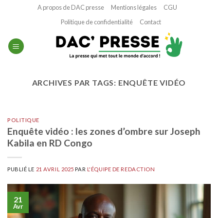
Passer
A propos de DAC presse
Mentions légales
CGU
au
Politique de confidentialité
Contact
contenu
ARCHIVES PAR TAGS:
ENQUÊTE VIDÉO
POLITIQUE
Enquête vidéo : les zones d’ombre sur Joseph
Kabila en RD Congo
PUBLIÉ LE
21 AVRIL 2025
PAR
L'ÉQUIPE DE REDACTION
21
Avr