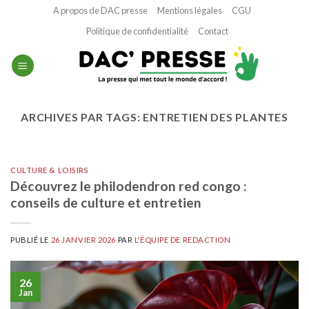
Passer
A propos de DAC presse
Mentions légales
CGU
au
Politique de confidentialité
Contact
contenu
ARCHIVES PAR TAGS:
ENTRETIEN DES PLANTES
CULTURE & LOISIRS
Découvrez le philodendron red congo :
conseils de culture et entretien
PUBLIÉ LE
26 JANVIER 2026
PAR
L'ÉQUIPE DE REDACTION
26
Jan