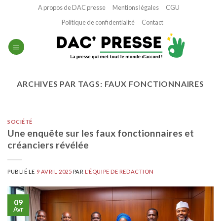
Passer
A propos de DAC presse
Mentions légales
CGU
au
Politique de confidentialité
Contact
contenu
ARCHIVES PAR TAGS:
FAUX FONCTIONNAIRES
SOCIÉTÉ
Une enquête sur les faux fonctionnaires et
créanciers révélée
PUBLIÉ LE
9 AVRIL 2025
PAR
L'ÉQUIPE DE REDACTION
09
Avr