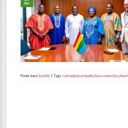
Avr
Posté dans
Société
|
Tags :
corruption
,
enquête
,
faux créanciers
,
faux 