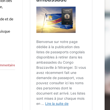
tion des
e,
ude et de
puisque
commentaire