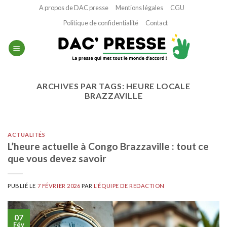
Passer
A propos de DAC presse
Mentions légales
CGU
au
Politique de confidentialité
Contact
contenu
ARCHIVES PAR TAGS:
HEURE LOCALE
BRAZZAVILLE
ACTUALITÉS
L’heure actuelle à Congo Brazzaville : tout ce
que vous devez savoir
PUBLIÉ LE
7 FÉVRIER 2026
PAR
L'ÉQUIPE DE REDACTION
07
Fév