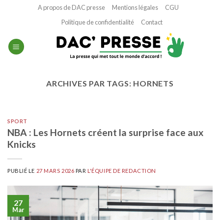
Passer
A propos de DAC presse
Mentions légales
CGU
au
Politique de confidentialité
Contact
contenu
ARCHIVES PAR TAGS:
HORNETS
SPORT
NBA : Les Hornets créent la surprise face aux
Knicks
PUBLIÉ LE
27 MARS 2026
PAR
L'ÉQUIPE DE REDACTION
27
Mar