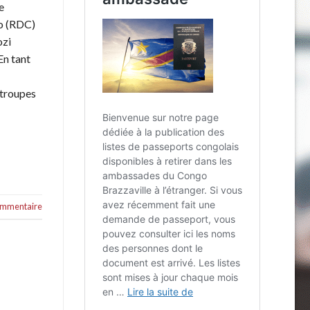
e
o (RDC)
ozi
En tant
troupes
commentaire