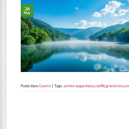
26
Mar
Posté dans
Guerre
|
Tags :
armée ougandaise
,
conflit
,
grands lacs
,
m