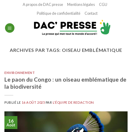
Passer
A propos de DAC presse
Mentions légales
CGU
au
Politique de confidentialité
Contact
contenu
ARCHIVES PAR TAGS:
OISEAU EMBLÉMATIQUE
ENVIRONNEMENT
Le paon du Congo : un oiseau emblématique de
la biodiversité
PUBLIÉ LE
16 AOÛT 2025
PAR
L'ÉQUIPE DE REDACTION
16
Août