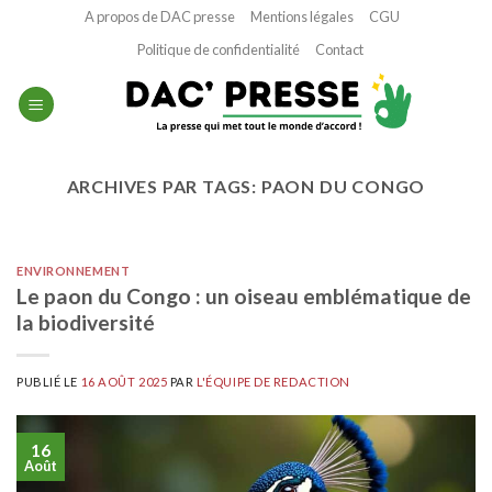
Passer
A propos de DAC presse
Mentions légales
CGU
au
Politique de confidentialité
Contact
contenu
ARCHIVES PAR TAGS:
PAON DU CONGO
ENVIRONNEMENT
Le paon du Congo : un oiseau emblématique de
la biodiversité
PUBLIÉ LE
16 AOÛT 2025
PAR
L'ÉQUIPE DE REDACTION
16
Août