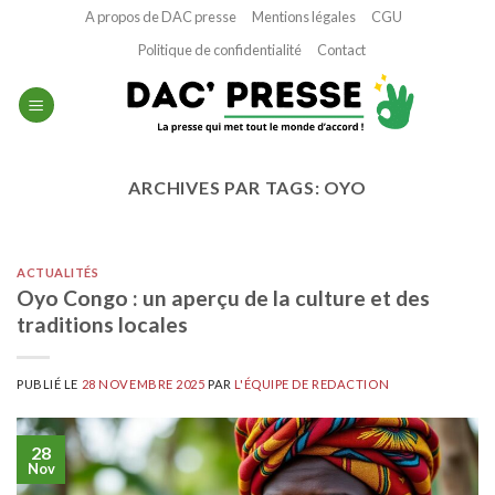
Passer
A propos de DAC presse
Mentions légales
CGU
au
Politique de confidentialité
Contact
contenu
ARCHIVES PAR TAGS:
OYO
ACTUALITÉS
Oyo Congo : un aperçu de la culture et des
traditions locales
PUBLIÉ LE
28 NOVEMBRE 2025
PAR
L'ÉQUIPE DE REDACTION
28
Nov