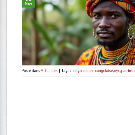
Nov
Posté dans
Actualités
|
Tags :
congo
,
culture congolaise
,
oyo
,
patrimoi