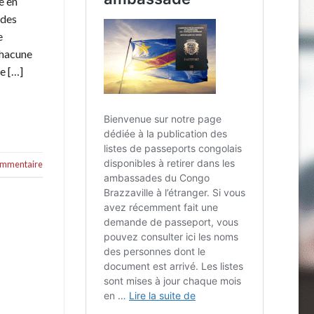
e en
 des
e
chacune
he […]
commentaire