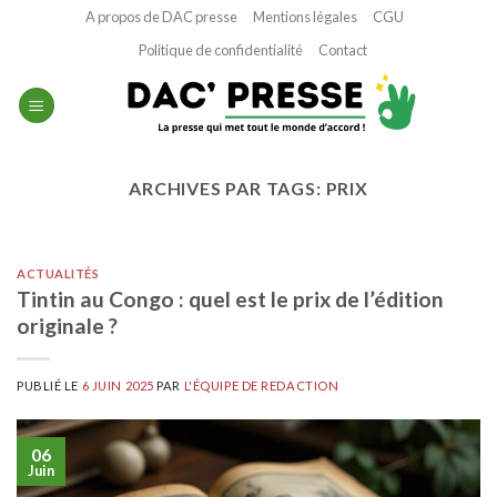
Passer
A propos de DAC presse
Mentions légales
CGU
au
Politique de confidentialité
Contact
contenu
ARCHIVES PAR TAGS:
PRIX
ACTUALITÉS
Tintin au Congo : quel est le prix de l’édition
originale ?
PUBLIÉ LE
6 JUIN 2025
PAR
L'ÉQUIPE DE REDACTION
06
Juin