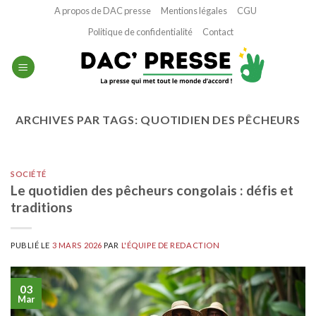
Passer
A propos de DAC presse
Mentions légales
CGU
au
Politique de confidentialité
Contact
contenu
ARCHIVES PAR TAGS:
QUOTIDIEN DES PÊCHEURS
SOCIÉTÉ
Le quotidien des pêcheurs congolais : défis et
traditions
PUBLIÉ LE
3 MARS 2026
PAR
L'ÉQUIPE DE REDACTION
03
Mar