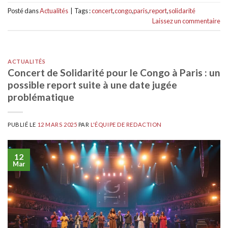
Posté dans
Actualités
|
Tags :
concert
,
congo
,
paris
,
report
,
solidarité
Laissez un commentaire
ACTUALITÉS
Concert de Solidarité pour le Congo à Paris : un
possible report suite à une date jugée
problématique
PUBLIÉ LE
12 MARS 2025
PAR
L'ÉQUIPE DE REDACTION
12
Mar