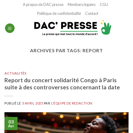
Passer
A propos de DAC presse
Mentions légales
CGU
au
Politique de confidentialité
Contact
contenu
ARCHIVES PAR TAGS:
REPORT
ACTUALITÉS
Report du concert solidarité Congo à Paris
suite à des controverses concernant la date
PUBLIÉ LE
3 AVRIL 2025
PAR
L'ÉQUIPE DE REDACTION
03
Avr