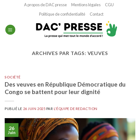
Passer
A propos de DAC presse
Mentions légales
CGU
au
Politique de confidentialité
Contact
contenu
ARCHIVES PAR TAGS:
VEUVES
SOCIÉTÉ
Des veuves en République Démocratique du
Congo se battent pour leur dignité
PUBLIÉ LE
26 JUIN 2025
PAR
L'ÉQUIPE DE REDACTION
26
Juin