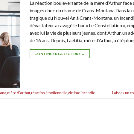
La réaction bouleversante de la mère d’Arthur face 
images choc du drame de Crans-Montana Dans la n
tragique du Nouvel An à Crans-Montana, un incend
dévastateur a ravagé le bar « Le Constellation », e
avec lui la vie de plusieurs jeunes, dont Arthur, un a
de 16 ans. Depuis, Laetitia, mère d’Arthur, a été plo
CONTINUER LA LECTURE
→
tana
,
mère d’arthur
,
réaction émotionnelle
,
victime incendie
Laissez un 