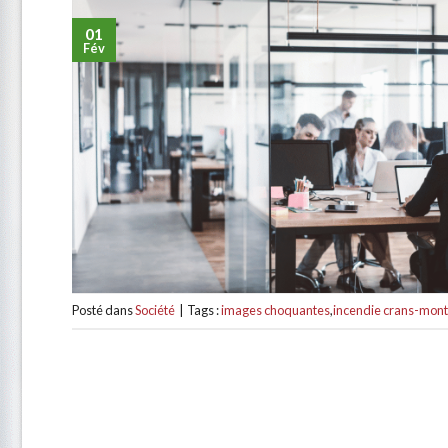
01
Fév
Posté dans
Société
|
Tags :
images choquantes
,
incendie crans-mon