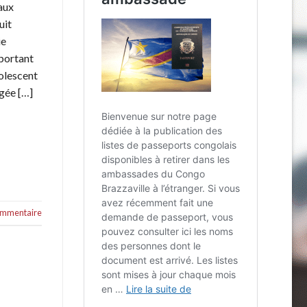
aux
uit
ie
mportant
dolescent
ngée […]
commentaire