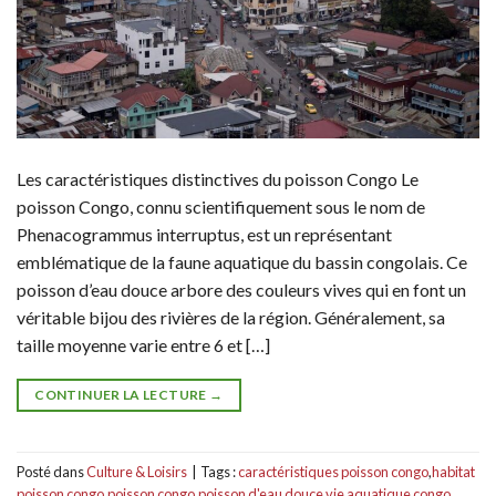
Les caractéristiques distinctives du poisson Congo Le
poisson Congo, connu scientifiquement sous le nom de
Phenacogrammus interruptus, est un représentant
emblématique de la faune aquatique du bassin congolais. Ce
poisson d’eau douce arbore des couleurs vives qui en font un
véritable bijou des rivières de la région. Généralement, sa
taille moyenne varie entre 6 et […]
CONTINUER LA LECTURE
→
Posté dans
Culture & Loisirs
|
Tags :
caractéristiques poisson congo
,
habitat
poisson congo
,
poisson congo
,
poisson d'eau douce
,
vie aquatique congo