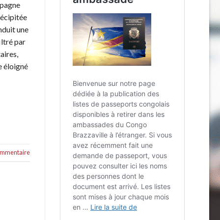
mpagne
récipitée
duit une
ltré par
aires,
e éloigné
commentaire