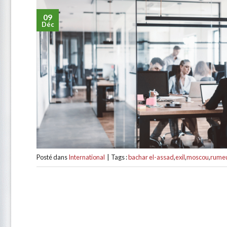
09
Déc
Posté dans
International
|
Tags :
bachar el-assad
,
exil
,
moscou
,
rumeu