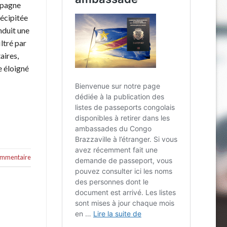
mpagne
récipitée
duit une
ltré par
aires,
e éloigné
commentaire