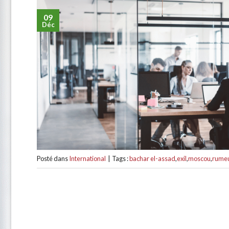
09
Déc
Posté dans
International
|
Tags :
bachar el-assad
,
exil
,
moscou
,
rumeu