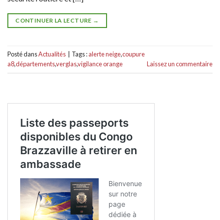
CONTINUER LA LECTURE
→
Posté dans
Actualités
|
Tags :
alerte neige
,
coupure
a8
,
départements
,
verglas
,
vigilance orange
Laissez un commentaire