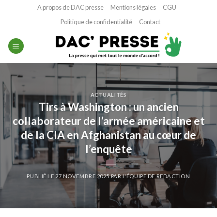
Passer
A propos de DAC presse
Mentions légales
CGU
au
Politique de confidentialité
Contact
contenu
ACTUALITÉS
Tirs à Washington : un ancien
collaborateur de l’armée américaine et
de la CIA en Afghanistan au cœur de
l’enquête
PUBLIÉ LE
27 NOVEMBRE 2025
PAR
L'ÉQUIPE DE REDACTION