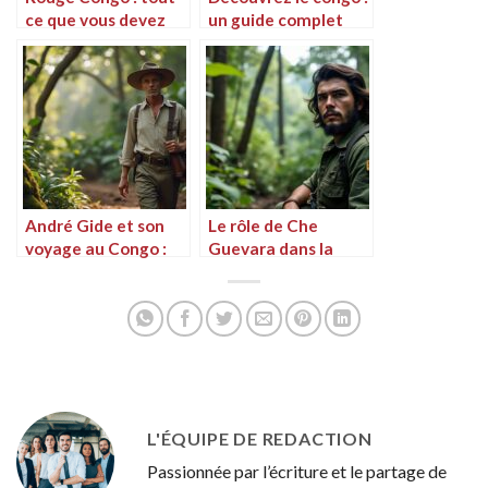
ce que vous devez
un guide complet
savoir sur cette
pour votre voyage
variété de plantes
André Gide et son
Le rôle de Che
voyage au Congo :
Guevara dans la
une exploration
révolution
littéraire et
congolaise
culturelle
L'ÉQUIPE DE REDACTION
Passionnée par l’écriture et le partage de