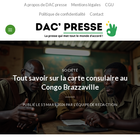
Passer
A propos de DAC presse
Mentions légales
CGU
au
Politique de confidentialité
Contact
contenu
SOCIÉTÉ
Tout savoir sur la carte consulaire au
Congo Brazzaville
PUBLIÉ LE
15 MARS 2026
PAR
L'ÉQUIPE DE REDACTION