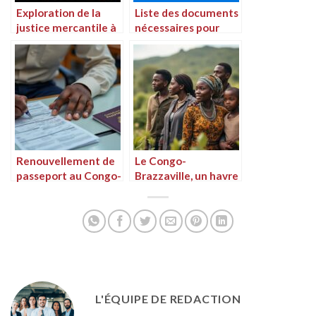
Exploration de la
Liste des documents
justice mercantile à
nécessaires pour
Congo-Brazzaville
obtenir un passeport
au Congo-
Brazzaville en juin
2024
Renouvellement de
Le Congo-
passeport au Congo-
Brazzaville, un havre
Brazzaville : Guide
pour les réfugiés des
pratique
nations avoisinantes
L'ÉQUIPE DE REDACTION