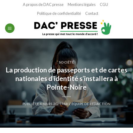
Passer
A propos de DAC presse
Mentions légales
CGU
au
Politique de confidentialité
Contact
contenu
SOCIÉTÉ
La production de passeports et de cartes
nationales d’identité s’installera à
Pointe-Noire
PUBLIÉ LE
4 MARS 2025
PAR
L'ÉQUIPE DE REDACTION