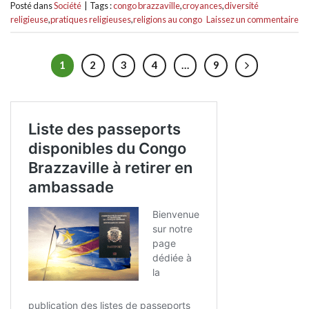
Posté dans
Société
|
Tags :
congo brazzaville
,
croyances
,
diversité
religieuse
,
pratiques religieuses
,
religions au congo
Laissez un commentaire
1
2
3
4
…
9