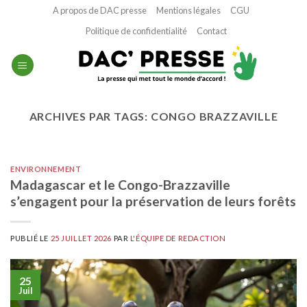
Passer
A propos de DAC presse
Mentions légales
CGU
au
Politique de confidentialité
Contact
contenu
ARCHIVES PAR TAGS:
CONGO BRAZZAVILLE
ENVIRONNEMENT
Madagascar et le Congo-Brazzaville
s’engagent pour la préservation de leurs forêts
PUBLIÉ LE
25 JUILLET 2026
PAR
L'ÉQUIPE DE REDACTION
25
Juil