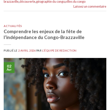
brazzaville
,
découverte
,
géographie du congo
,
villes du congo
Laissez un commentaire
ACTUALITÉS
Comprendre les enjeux de la fête de
l’indépendance du Congo-Brazzaville
PUBLIÉ LE
2 AVRIL 2026
PAR
L'ÉQUIPE DE REDACTION
02
Avr