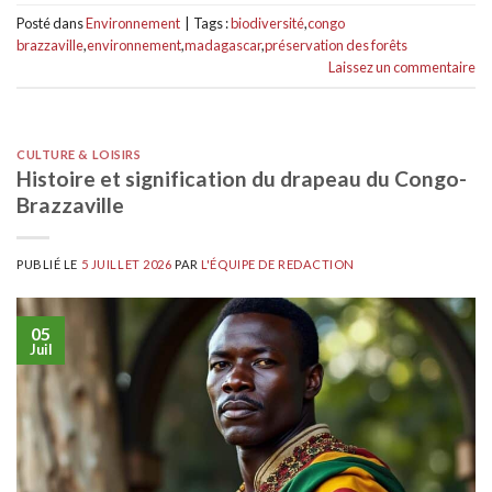
Posté dans
Environnement
|
Tags :
biodiversité
,
congo
brazzaville
,
environnement
,
madagascar
,
préservation des forêts
Laissez un commentaire
CULTURE & LOISIRS
Histoire et signification du drapeau du Congo-
Brazzaville
PUBLIÉ LE
5 JUILLET 2026
PAR
L'ÉQUIPE DE REDACTION
05
Juil