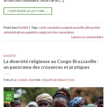
la fonction consulaire, cette carte […]
CONTINUER LA LECTURE
→
Posté dans
Société
|
Tags :
carte consulaire
,
congo brazzaville
,
démarches
administratives
,
expatriés congo
,
services consulaires
Laissez un commentaire
SOCIÉTÉ
La diversité religieuse au Congo-Brazzaville :
un panorama des croyances et pratiques
PUBLIÉ LE
2 MARS 2026
PAR
L'ÉQUIPE DE REDACTION
02
Mar