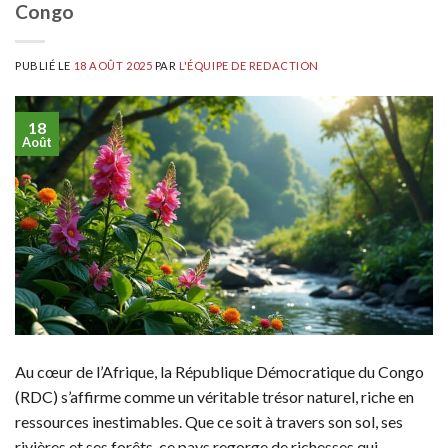
Congo
PUBLIÉ LE
18 AOÛT 2025
PAR
L'ÉQUIPE DE REDACTION
18
Août
Au cœur de l’Afrique, la République Démocratique du Congo
(RDC) s’affirme comme un véritable trésor naturel, riche en
ressources inestimables. Que ce soit à travers son sol, ses
rivières et ses forêts, ce pays regorge de richesses qui