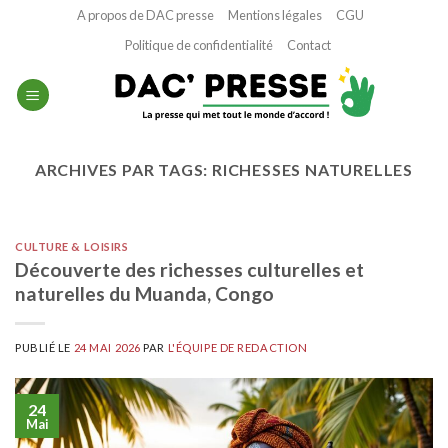
Passer
A propos de DAC presse
Mentions légales
CGU
au
Politique de confidentialité
Contact
contenu
ARCHIVES PAR TAGS:
RICHESSES NATURELLES
CULTURE & LOISIRS
Découverte des richesses culturelles et
naturelles du Muanda, Congo
PUBLIÉ LE
24 MAI 2026
PAR
L'ÉQUIPE DE REDACTION
24
Mai