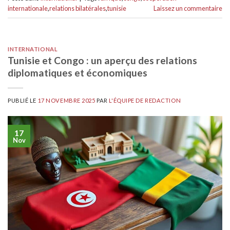
internationale
,
relations bilatérales
,
tunisie
Laissez un commentaire
INTERNATIONAL
Tunisie et Congo : un aperçu des relations
diplomatiques et économiques
PUBLIÉ LE
17 NOVEMBRE 2025
PAR
L'ÉQUIPE DE REDACTION
17
Nov