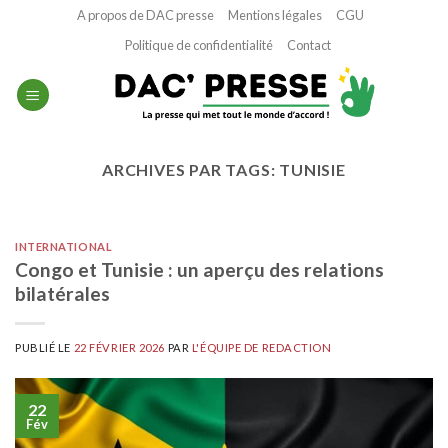
Passer
A propos de DAC presse
Mentions légales
CGU
au
Politique de confidentialité
Contact
contenu
ARCHIVES PAR TAGS:
TUNISIE
INTERNATIONAL
Congo et Tunisie : un aperçu des relations
bilatérales
PUBLIÉ LE
22 FÉVRIER 2026
PAR
L'ÉQUIPE DE REDACTION
22
Fév