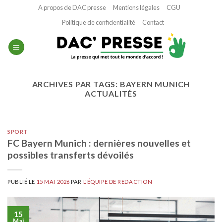
Passer
A propos de DAC presse
Mentions légales
CGU
au
Politique de confidentialité
Contact
contenu
ARCHIVES PAR TAGS:
BAYERN MUNICH
ACTUALITÉS
SPORT
FC Bayern Munich : dernières nouvelles et
possibles transferts dévoilés
PUBLIÉ LE
15 MAI 2026
PAR
L'ÉQUIPE DE REDACTION
15
Mai