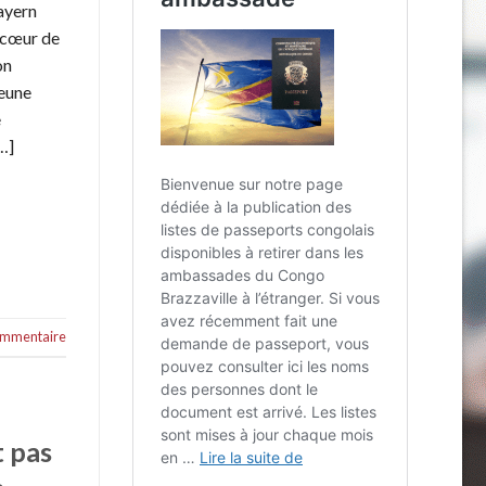
ayern
 cœur de
on
jeune
e
…]
commentaire
t pas