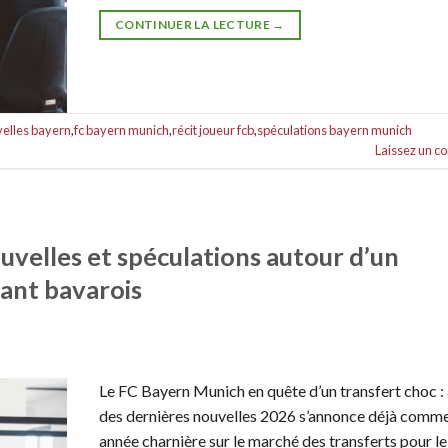
CONTINUER LA LECTURE
→
velles bayern
,
fc bayern munich
,
récit joueur fcb
,
spéculations bayern munich
Laissez un 
velles et spéculations autour d’un
éant bavarois
Le FC Bayern Munich en quête d’un transfert choc :
des dernières nouvelles 2026 s’annonce déjà comm
année charnière sur le marché des transferts pour l