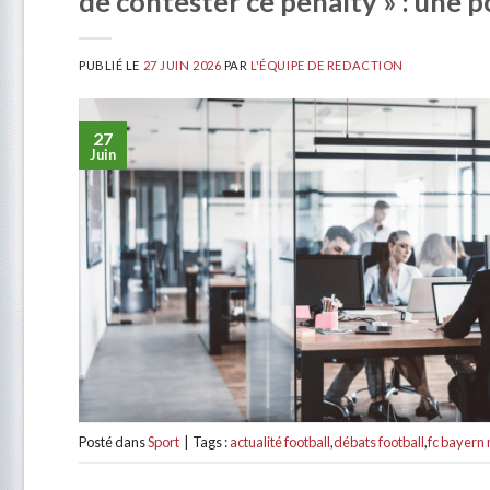
de contester ce penalty » : un
PUBLIÉ LE
27 JUIN 2026
PAR
L'ÉQUIPE DE REDACTION
27
Juin
Posté dans
Sport
|
Tags :
actualité football
,
débats football
,
fc bayern