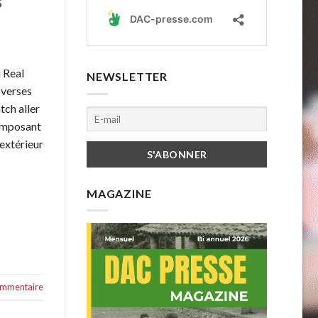
s
 Real
NEWSLETTER
overses
tch aller
’imposant
’extérieur
MAGAZINE
commentaire