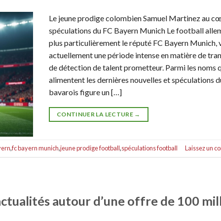
Le jeune prodige colombien Samuel Martinez au cœ
spéculations du FC Bayern Munich Le football alle
plus particulièrement le réputé FC Bayern Munich, v
actuellement une période intense en matière de tran
de détection de talent prometteur. Parmi les noms q
alimentent les dernières nouvelles et spéculations d
bavarois figure un […]
CONTINUER LA LECTURE
→
yern
,
fc bayern munich
,
jeune prodige football
,
spéculations football
Laissez un 
tualités autour d’une offre de 100 mil