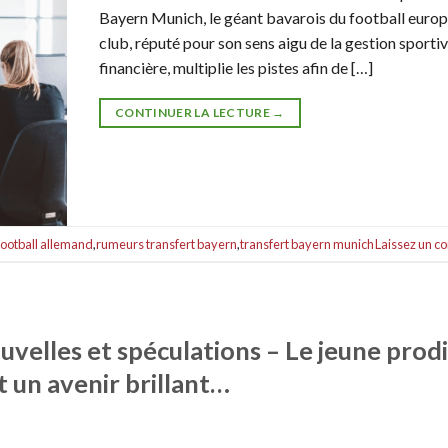
Bayern Munich, le géant bavarois du football europ
club, réputé pour son sens aigu de la gestion sportiv
financière, multiplie les pistes afin de […]
CONTINUER LA LECTURE
→
football allemand
,
rumeurs transfert bayern
,
transfert bayern munich
Laissez un 
velles et spéculations – Le jeune prod
 un avenir brillant…