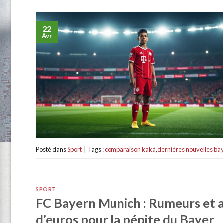
22
Avr
Posté dans
Sport
|
Tags :
comparaison kaká
,
dernières nouvelles ba
SPORT
FC Bayern Munich : Rumeurs et ac
d’euros pour la pépite du Bayer