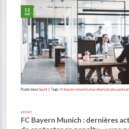
13
Juil
Posté dans
Sport
|
Tags :
fc bayern munich
,
max eberl
,
nicolas jackso
SPORT
FC Bayern Munich : dernières actu