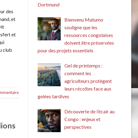
Dortmund
ur des
mand, et
Bienvenu Matumo
it
souligne que les
sfert et
ressources congolaises
ui
doivent être préservées
u club
pour des projets essentiels
Gel de printemps :
comment les
agriculteurs protègent
leurs récoltes face aux
commentaire
gelées tardives
Découverte de l’écair au
Congo : enjeux et
lions
perspectives