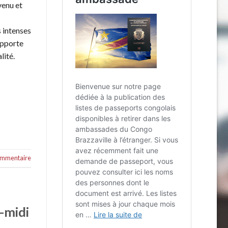
venu et
s intenses
apporte
lité.
commentaire
-midi