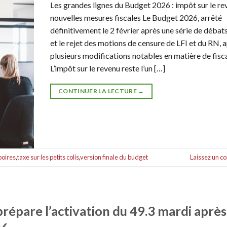
Les grandes lignes du Budget 2026 : impôt sur le re
nouvelles mesures fiscales Le Budget 2026, arrêté
définitivement le 2 février après une série de débat
et le rejet des motions de censure de LFI et du RN, 
plusieurs modifications notables en matière de fisca
L’impôt sur le revenu reste l’un […]
CONTINUER LA LECTURE
→
boires
,
taxe sur les petits colis
,
version finale du budget
Laissez un 
épare l’activation du 49.3 mardi après