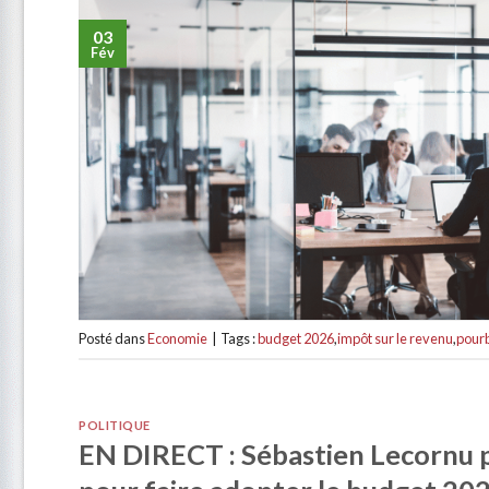
03
Fév
Posté dans
Economie
|
Tags :
budget 2026
,
impôt sur le revenu
,
pour
POLITIQUE
EN DIRECT : Sébastien Lecornu pr