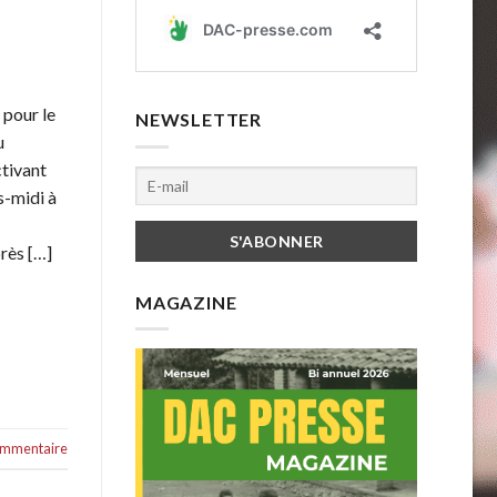
 pour le
NEWSLETTER
u
ctivant
s-midi à
près […]
MAGAZINE
commentaire