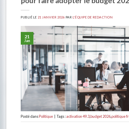
pour faire adopter le budget 20
PUBLIÉ LE
21 JANVIER 2026
PAR
L'ÉQUIPE DE REDACTION
21
Jan
Posté dans
Politique
|
Tags :
activation 49.3
,
budget 2026
,
politique f