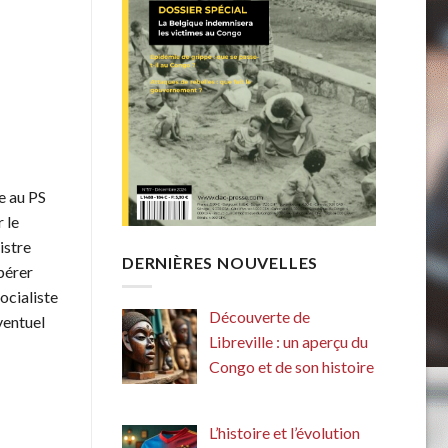
e au PS
 le
istre
DERNIÈRES NOUVELLES
pérer
ocialiste
Découverte de
éventuel
Libreville : un aperçu du
Congo et de son histoire
L’histoire et l’évolution