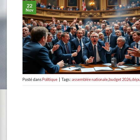
22
Nov
Posté dans
Politique
|
Tags :
assemblée nationale
,
budget 2026
,
dépu