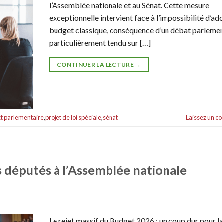
l’Assemblée nationale et au Sénat. Cette mesure
exceptionnelle intervient face à l’impossibilité d’ad
budget classique, conséquence d’un débat parlemen
particulièrement tendu sur […]
CONTINUER LA LECTURE
→
ct parlementaire
,
projet de loi spéciale
,
sénat
Laissez un 
s députés à l’Assemblée nationale
Le rejet massif du Budget 2026 : un coup dur pour l