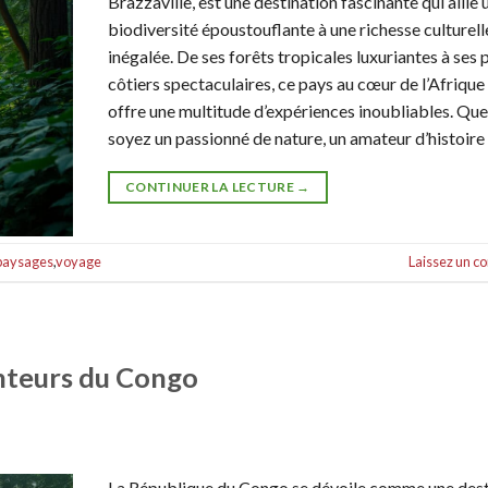
Brazzaville, est une destination fascinante qui allie 
biodiversité époustouflante à une richesse culturell
inégalée. De ses forêts tropicales luxuriantes à ses
côtiers spectaculaires, ce pays au cœur de l’Afrique
offre une multitude d’expériences inoubliables. Qu
soyez un passionné de nature, un amateur d’histoire
CONTINUER LA LECTURE
→
paysages
,
voyage
Laissez un 
nteurs du Congo
La République du Congo se dévoile comme une dest