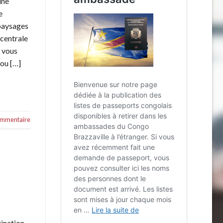
une
e
 paysages
 centrale
e vous
 ou […]
commentaire
ination