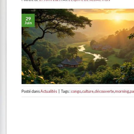
29
Juin
Posté dans
Actualités
|
Tags :
congo
,
culture
,
découverte
,
morning
,
pa