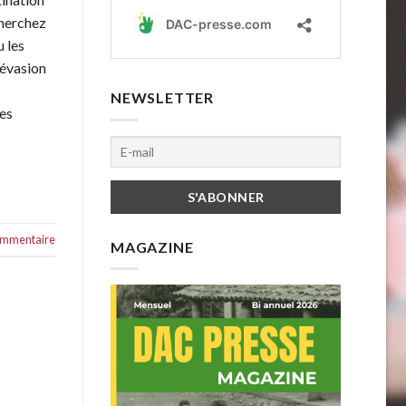
herchez
 les
 évasion
NEWSLETTER
es
commentaire
MAGAZINE