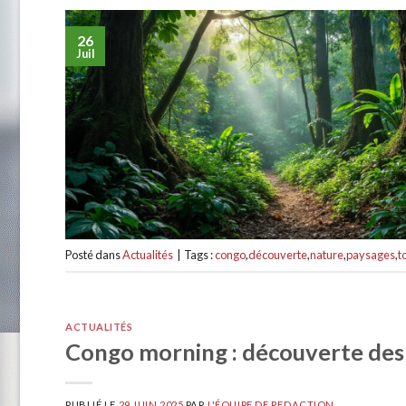
26
Juil
Posté dans
Actualités
|
Tags :
congo
,
découverte
,
nature
,
paysages
,
t
ACTUALITÉS
Congo morning : découverte des p
PUBLIÉ LE
29 JUIN 2025
PAR
L'ÉQUIPE DE REDACTION