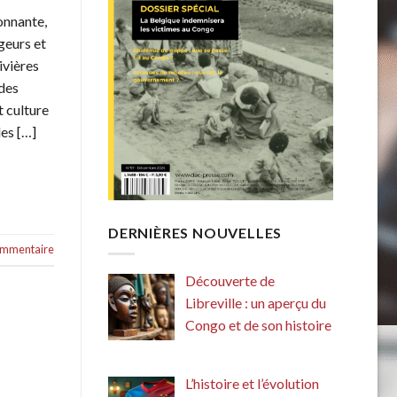
onnante,
geurs et
ivières
 des
 culture
des […]
DERNIÈRES NOUVELLES
commentaire
Découverte de
Libreville : un aperçu du
Congo et de son histoire
L’histoire et l’évolution