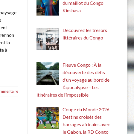
du maillot du Congo
Kinshasa
 paysage
s
ient.
Découvrez les trésors
rer non
littéraires du Congo
nt la
te à
Fleuve Congo : À la
découverte des défis
d’un voyage au bord de
l’apocalypse – Les
commentaire
itinéraires de l’impossible
Coupe du Monde 2026 :
Destins croisés des
barrages africains avec
le Gabon, la RD Congo